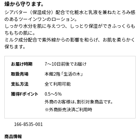
燥から守ります。
シアバター（保湿成分）配合で化粧水と乳液を兼ねたとろみ感
のあるツーインワンのローション。
しっかり水分を肌に与えつつ、しっとり保湿ができふっくらも
ちもちの肌に。
ミルク成分配合で紫外線からの影響を和らげ、お肌を柔らかく
保ちます。
お届け時期
7～10日前後でお届け
取扱売場
本館2階 「生活の木」
支払方法
全て利用可能
獲得Fポイント
0.5～5％
外商のお客様は、割引対象商品です。
※外商掛売決済ご利用時
166-8535-001
商品情報