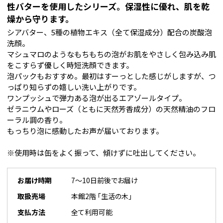
性バターを使用したシリーズ。保湿性に優れ、肌を乾
燥から守ります。
シアバター、5種の植物エキス（全て保湿成分）配合の炭酸泡
洗顔。
マシュマロのようなもちもちの泡がお肌をやさしく包み込み肌
をこすらず優しく時短洗顔できます。
泡パックもおすすめ。最初はすーっとした感じがしますが、つ
っぱり知らずの嬉しい洗い上がりです。
ワンプッシュで弾力ある泡が出るエアゾールタイプ。
ゼラニウムやローズ（ともに天然芳香成分）の天然精油のフロ
ーラル調の香り。
もっちり泡に感動したお声が届いております。
※使用時は缶をよく振って、傾けずに吐出してください。
お届け時期
7～10日前後でお届け
取扱売場
本館2階 「生活の木」
支払方法
全て利用可能