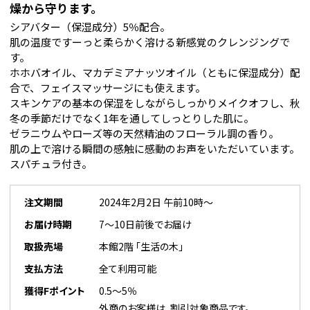
燥から守ります。
シアバター（保湿成分）5％配合。
肌の温度ですーっと柔らかく溶ける新感覚のクレンジングで
す。
ホホバオイル、マカデミアナッツオイル（ともに保湿成分）配
合で、フェイスマッサージにも使えます。
スキンケアの基本の保湿をしながらしっかりメイクオフし、秋
冬の季節だけでなく1年を通してしっとりした肌に。
ゼラニウムやローズ等の天然精油のフローラル調の香り。
肌の上で溶ける瞬間の感触に感動のお声をいただいています。
スパチュラ付き。
注文期間
2024年2月2日 午前10時～
お届け時期
7～10日前後でお届け
取扱売場
本館2階 「生活の木」
支払方法
全て利用可能
獲得Fポイント
0.5～5％
外商のお客様は、割引対象商品です。