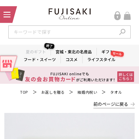
終了
夏のギフト
宮城・東北の名産品
ギフト
セール
フード・スイーツ
コスメ
ライフスタイル
＞
＞
＞
TOP
お返しを贈る
結婚内祝い
タオル
前のページに戻る