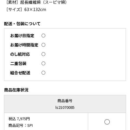
［素材］超長繊維綿（スーピマ綿）
［サイズ］63×132cm
配送・包装について
お届け日指定
○
お届け時間指定
○
のし紙対応
○
二重包装
○
組合せ配送
○
商品在庫状況
商品番号
ls21070085
税込 7,975円
○
商品記号：SPI