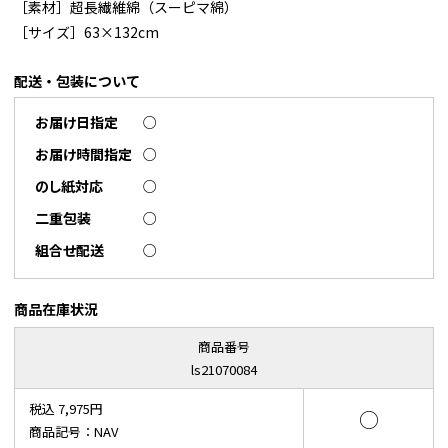
［素材］超長繊維綿（スーピマ綿）
［サイズ］63×132cm
配送・包装について
お届け日指定
○
お届け時間指定
○
のし紙対応
○
二重包装
○
組合せ配送
○
商品在庫状況
商品番号
ls21070084
税込 7,975円
○
商品記号：NAV