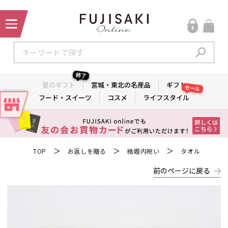
終了
夏のギフト
宮城・東北の名産品
ギフト
セール
フード・スイーツ
コスメ
ライフスタイル
＞
＞
＞
TOP
お返しを贈る
結婚内祝い
タオル
前のページに戻る