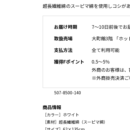
超長繊維綿のスーピマ綿を使用しコシが
お届け時期
7～10日前後でお
取扱売場
大町館3階 「ホッ
支払方法
全て利用可能
獲得Fポイント
0.5～5％
外商のお客様は、
※外商掛売決済ご
507-8500-140
商品情報
［カラー］ホワイト
［素材］超長繊維綿（スーピマ綿）
［サイズ］62×135cm