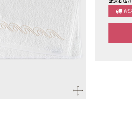
配送お届
配