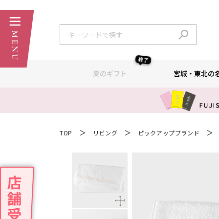
終了
夏のギフト
宮城・東北の
＞
＞
＞
TOP
リビング
ピックアップブランド