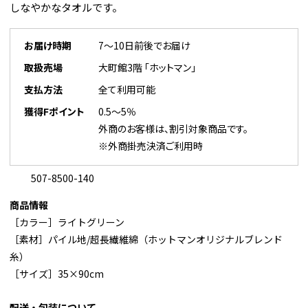
しなやかなタオルです。
お届け時期
7～10日前後でお届け
取扱売場
大町館3階 「ホットマン」
支払方法
全て利用可能
獲得Fポイント
0.5～5％
外商のお客様は、割引対象商品です。
※外商掛売決済ご利用時
507-8500-140
商品情報
［カラー］ライトグリーン
［素材］パイル地/超長繊維綿（ホットマンオリジナルブレンド
糸）
［サイズ］35×90cm
配送・包装について