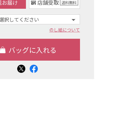
送お届け
店舗受取
送料
無料
のし紙について