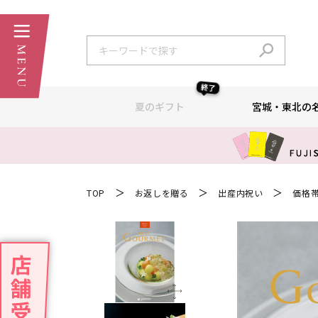
終了
夏のギフト
宮城・東北の
＞
＞
＞
TOP
お返しを贈る
出産内祝い
価格