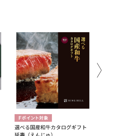
選べる国産和牛カタログギフト
婦人画報 翠風 す
延壽（えんじゅ）