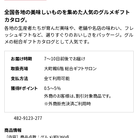
全国各地の美味しいものを集めた人気のグルメギフト
カタログ。
各地の生産者たちが育んだ美味や、老舗や名店の味わい、フレ
ッシュギフトなど、選りすぐりのおいしさをパッケージ。グル
メの総合ギフトカタログとして人気です。
お届け時期
7～10日前後でお届け
取扱売場
大町館6階 総合ギフトサロン
支払方法
全て利用可能
獲得Fポイント
0.5～5％
外商のお客様は、割引対象商品です。
※外商掛売決済ご利用時
482-9123-277
商品情報
［内容］商品点数：グルメ(約)260点