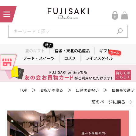
終了
夏のギフト
宮城・東北の名産品
ギフト
セール
フード・スイーツ
コスメ
ライフスタイル
＞
＞
＞
TOP
お祝いを贈る
出産のお祝い
価格帯で選ぶ
前のページに戻る