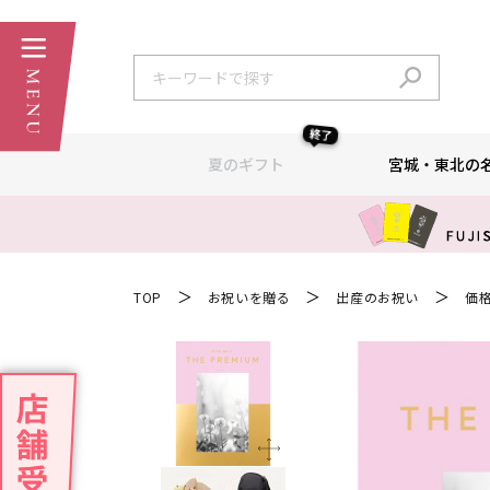
終了
夏のギフト
宮城・東北の
＞
＞
＞
TOP
お祝いを贈る
出産のお祝い
価