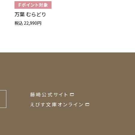
万葉 むらどり
ザ・プレミアム 
税込 22,990円
税込 111,100円
藤崎公式サイト
の
えびす文庫オンライン