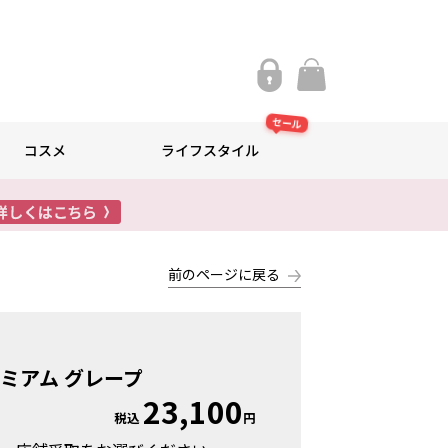
セール
コスメ
ライフスタイル
前のページに戻る
ミアム グレープ
23,100
税込
円