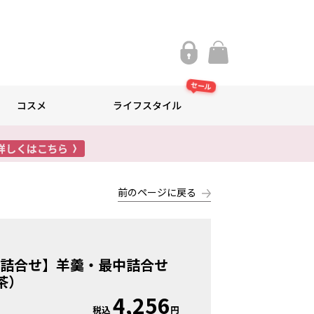
セール
コスメ
ライフスタイル
前のページに戻る
用詰合せ】羊羹・最中詰合せ
茶）
4,256
税込
円