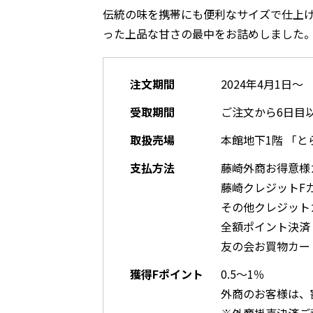
伝統の味を携帯にも便利なサイズで仕上
った上品な甘さの最中をお詰めしました
注文期間
2024年4月1日～
受取期間
ご注文から6日目
取扱売場
本館地下1階 「と
支払方法
藤崎外商お得意様
藤崎クレジットF
その他クレジット
全額ポイント決済
友の会お買物カー
獲得Fポイント
0.5～1％
外商のお客様は、
※外商掛売決済ご