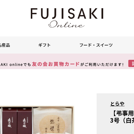
名産品
ギフト
フード・スイーツ
とらや
【弔事
3号（白