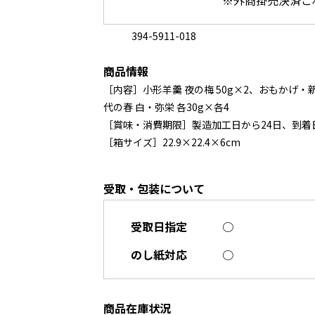
394-5911-018
商品情報
［内容］小形羊羹 夜の梅 50g×2、おもかげ・
代の春 白・弥栄 各30g×各4
［賞味・消費期限］製造加工日から24日、到着
［箱サイズ］22.9×22.4×6cm
受取・包装について
受取日指定
○
のし紙対応
○
商品在庫状況