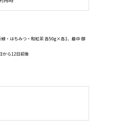
新緑・はちみつ・和紅茶 各50g×各1、最中 御
日から12日前後