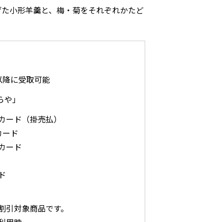
げた小形羊羹と、梅・菊をそれぞれかたど
。
以降に受取可能
らや」
カード（掛売払）
カード
カード
ド
割引対象商品です。
利用時