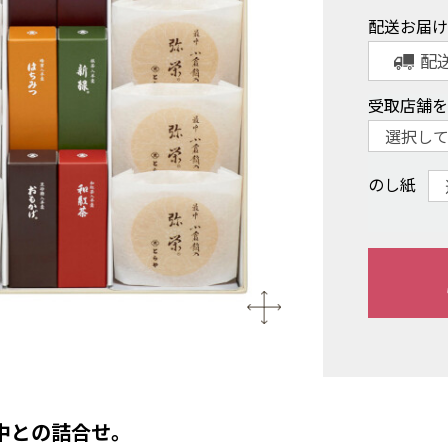
配送お届
配
受取店舗
のし紙
中との詰合せ。