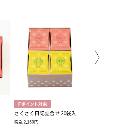
さくさく日記詰合せ 20袋入
ウィッチアソート
税込 2,160円
税込 5,670円