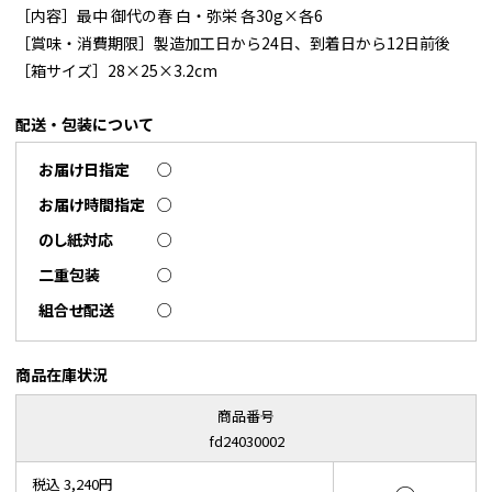
［内容］最中 御代の春 白・弥栄 各30g×各6
［賞味・消費期限］製造加工日から24日、到着日から12日前後
［箱サイズ］28×25×3.2cm
配送・包装について
お届け日指定
○
お届け時間指定
○
のし紙対応
○
二重包装
○
組合せ配送
○
商品在庫状況
商品番号
fd24030002
税込 3,240円