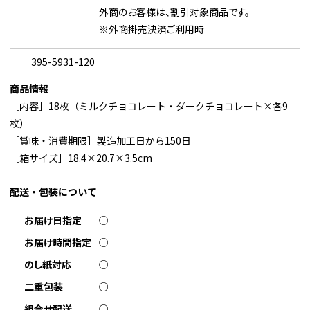
外商のお客様は、割引対象商品です。
※外商掛売決済ご利用時
395-5931-120
商品情報
［内容］18枚（ミルクチョコレート・ダークチョコレート×各9
枚）
［賞味・消費期限］製造加工日から150日
［箱サイズ］18.4×20.7×3.5cm
配送・包装について
お届け日指定
○
お届け時間指定
○
のし紙対応
○
二重包装
○
組合せ配送
○