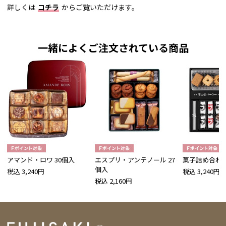
詳しくは
コチラ
からご覧いただけます。
一緒によくご注文されている商品
アマンド・ロワ 30個入
エスプリ・アンテノール 27
菓子詰め合わせ 
個入
税込 3,240円
税込 3,240円
税込 2,160円