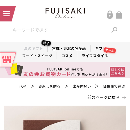
終了
夏のギフト
宮城・東北の名産品
ギフト
セール
フード・スイーツ
コスメ
ライフスタイル
＞
＞
＞
TOP
お返しを贈る
出産内祝い
価格帯で選ぶ
前のページに戻る