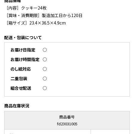
商品情報
［内容］クッキー24枚
［賞味・消費期限］製造加工日から120日
［箱サイズ］23.4×36.5×4.9cm
配送・包装について
お届け日指定
○
お届け時間指定
○
のし紙対応
○
二重包装
○
組合せ配送
○
商品在庫状況
商品番号
fd23031005