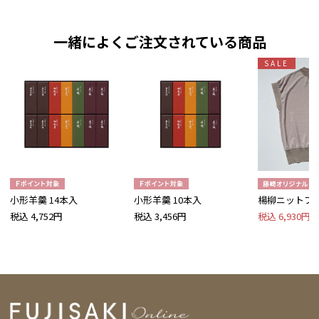
一緒によくご注文されている商品
SALE
小形羊羹 14本入
小形羊羹 10本入
楊柳ニットプ
税込 4,752円
税込 3,456円
税込 6,930円