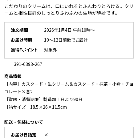
こだわりのクリームは、口にいれるとふんわりとろける。クリ
ームと相性抜群のしっとりふわふわの生地が絶妙です。
注文期間
2026年1月4日 午前10時～
お届け時期
10～12日前後でお届け
獲得Fポイント
対象外
391-6393-267
商品情報
［内容］カスタード・生クリーム＆カスタード・抹茶・小倉・チョ
コレート×各2
［賞味・消費期限］製造加工日より90日
［箱サイズ］18.5×26×11.5cm
配送・包装について
お届け日指定
×