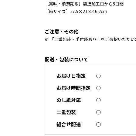
［賞味・消費期限］製造加工日から8日間
［箱サイズ］27.5×21.8×6.2cm
ご注意・その他
※ 「二重包装・手付袋あり」をご選択いただ
配送・包装について
お届け日指定
○
お届け時間指定
○
のし紙対応
○
二重包装
○
組合せ配送
○