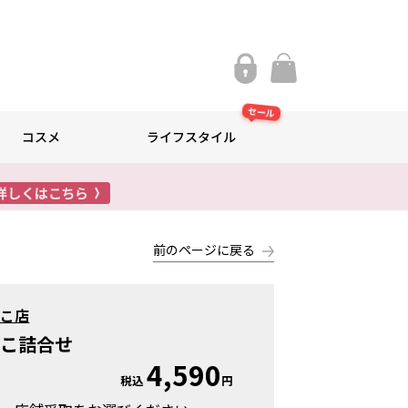
セール
コスメ
ライフスタイル
前のページに戻る
ぼこ店
ぼこ詰合せ
4,590
税込
円