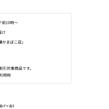
 午前10時～
届け
白謙かまぼこ店」
割引対象商品です。
利用時
揚げ×各5