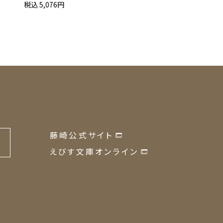
税込 5,076円
税込 3,327円
藤崎公式サイト
の
えびす文庫オンライン