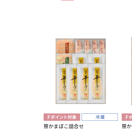
笹かまぼこ詰合せ
笹か