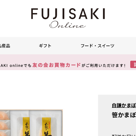
名産品
ギフト
フード・スイーツ
白謙かま
笹かま