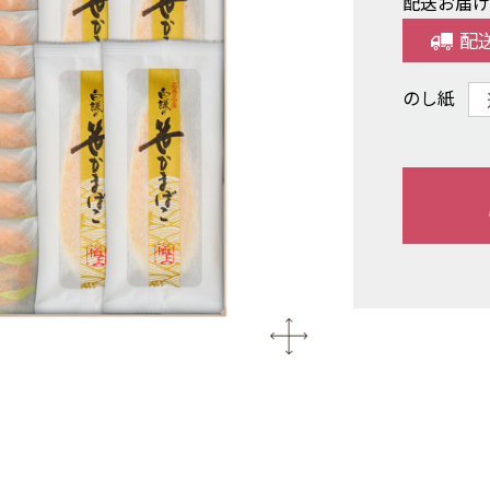
配送お届
配
のし紙