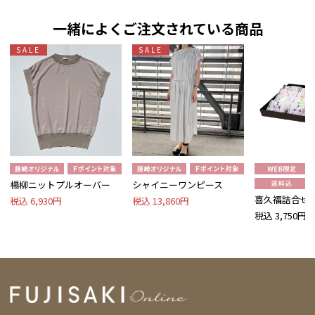
一緒によくご注文されている商品
SALE
SALE
楊柳ニットプルオーバー
シャイニーワンピース
喜久福詰合せ 
税込 6,930円
税込 13,860円
税込 3,750円