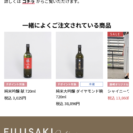
詳しくは
コチラ
からご覧いただけます。
一緒によくご注文されている商品
SALE
純米吟醸 献 720ml
純米大吟醸 ダイヤモンド暁
シャイニーワ
720ml
税込 3,025円
税込 13,860円
税込 38,896円