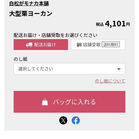
白松がモナカ本舗
大型栗ヨーカン
4,101
税込
円
配送お届け・店舗受取をお選びください
配送お届け
店舗受取
送料
無料
のし紙
のし紙について