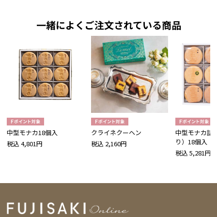
一緒によくご注文されている商品
中型モナカ18個入
クライネクーヘン
中型モナカ詰
り）18個入
税込 4,801円
税込 2,160円
税込 5,281円