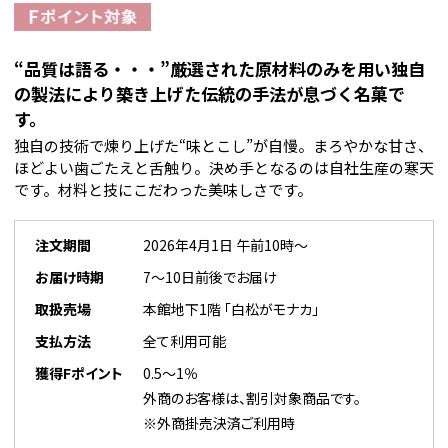
“品質は語る・・・”厳選された原材料のみを用い独自
の製法により築き上げた伝統の手法が息づく名菓で
す。
独自の技術で煉り上げた“味とこし”が自慢。まろやかな甘さ、
ほどよい歯ごたえと舌触り。決め手となるのは自社生産の寒天
です。材料と技にこだわった美味しさです。
注文期間
2026年4月1日 午前10時～
お届け時期
7～10日前後でお届け
取扱売場
本館地下1階 「白松がモナカ」
支払方法
全て利用可能
獲得Fポイント
0.5～1％
外商のお客様は、割引対象商品です。
※外商掛売決済ご利用時