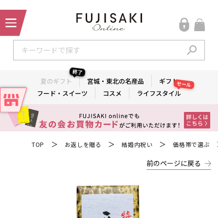
終了
夏のギフト
宮城・東北の名産品
ギフト
セール
フード・スイーツ
コスメ
ライフスタイル
＞
＞
＞
TOP
お返しを贈る
結婚内祝い
価格帯で選ぶ
前のページに戻る