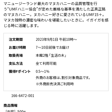
マニュージーランド最大のマヌカハニーの品質管理を行
う“UMFハニー協会”が定めた厳格な基準を満たした正真正銘
のマヌカハニー。ヌカハニー好きに愛されているUMF15＋。
マヌカ独特の濃密な味わいを堪能したいときに。イガイガを感
じる時に活躍します。
注文期間
2023年9月1日 午前10時～
お届け時期
7～10日前後でお届け
取扱売場
本館2階 「生活の木」
支払方法
全て利用可能
獲得Fポイント
0.5～1％
外商のお客様は、割引対象商品です。
※外商掛売決済ご利用時
166-6472-001
商品情報
［内容］500g