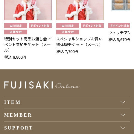
ウィッチアソー
特別セット商品お渡し会 イ
スペシャルショップお買い
税込 5,670円
ベント参加チケット（メー
物体験チケット（メール）
ル）
税込 7,700円
税込 8,800円
ITEM
MEMBER
SUPPORT