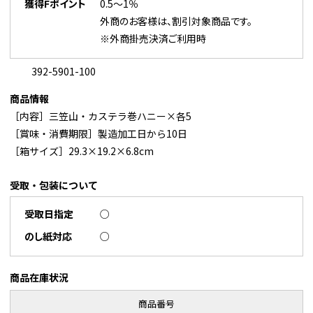
獲得Fポイント
0.5～1％
外商のお客様は、割引対象商品です。
※外商掛売決済ご利用時
392-5901-100
商品情報
［内容］三笠山・カステラ巻ハニー×各5
［賞味・消費期限］製造加工日から10日
［箱サイズ］29.3×19.2×6.8cm
受取・包装について
受取日指定
○
のし紙対応
○
商品在庫状況
商品番号