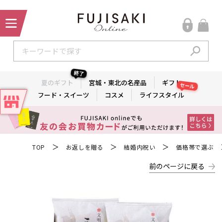
終了
夏のギフト
宮城・東北の名産品
ギフト
セール
フード・スイーツ
コスメ
ライフスタイル
＞
＞
＞
TOP
お返しを贈る
結婚内祝い
価格帯で選ぶ
前のページに戻る