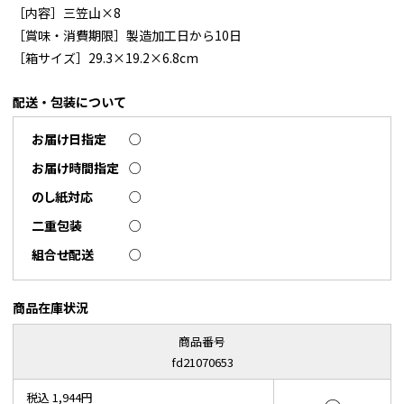
［内容］三笠山×8
［賞味・消費期限］製造加工日から10日
［箱サイズ］29.3×19.2×6.8cm
配送・包装について
お届け日指定
○
お届け時間指定
○
のし紙対応
○
二重包装
○
組合せ配送
○
商品在庫状況
商品番号
fd21070653
税込 1,944円