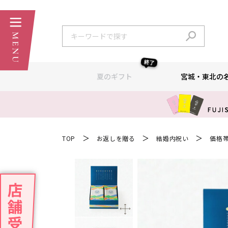
終了
夏のギフト
宮城・東北の
＞
＞
＞
TOP
お返しを贈る
結婚内祝い
価格