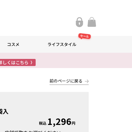
セール
コスメ
ライフスタイル
前のページに戻る
舖
袋入
1,296
税込
円