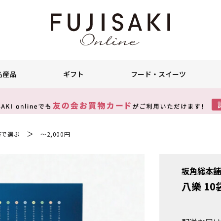
名産品
ギフト
フード・スイーツ
＞
帯で選ぶ
～2,000円
坂角総本
八樂 10