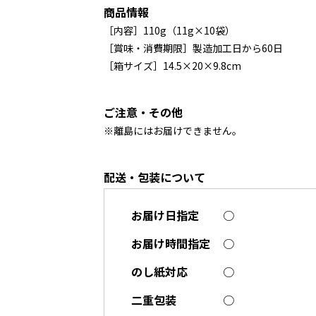
商品情報
［内容］110g（11g×10袋）
［賞味・消費期限］製造加工日から60日
［箱サイズ］14.5×20×9.8cm
ご注意・その他
※離島にはお届けできません。
配送・包装について
お届け日指定
○
お届け時間指定
○
のし紙対応
○
二重包装
○