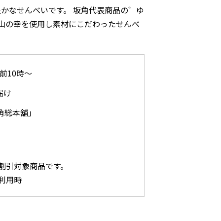
かなせんべいです。 坂角代表商品の゛ゆ
山の幸を使用し素材にこだわったせんべ
午前10時～
届け
角総本舖」
割引対象商品です。
利用時