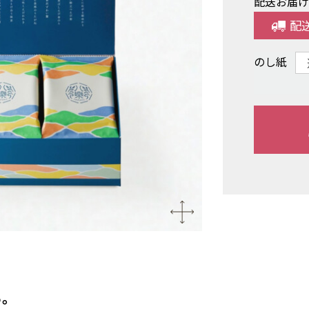
配送お届
配
のし紙
る。