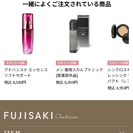
一緒によくご注文されている商品
アドバンスド エッセンス
メン 薬用スカルプトニック
シンクロスキン
リフトサポート
[医薬部外品]
レッシング ク
パクト（レフ
税込 8,580円
税込 6,050円
税込 4,950円
ITEM