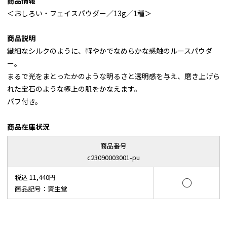
商品情報
＜おしろい・フェイスパウダー／13g／1種＞
商品説明
繊細なシルクのように、軽やかでなめらかな感触のルースパウダ
ー。
まるで光をまとったかのような明るさと透明感を与え、磨き上げら
れた宝石のような極上の肌をかなえます。
パフ付き。
商品在庫状況
商品番号
c23090003001-pu
税込 11,440円
○
商品記号：資生堂