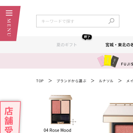
終了
夏のギフト
宮城・東北の
＞
＞
＞
TOP
ブランドから選ぶ
ルナソル
メ
04 Rose Mood