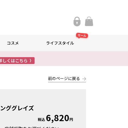
セール
コスメ
ライフスタイル
前のページに戻る
ンググレイズ
6,820
税込
円