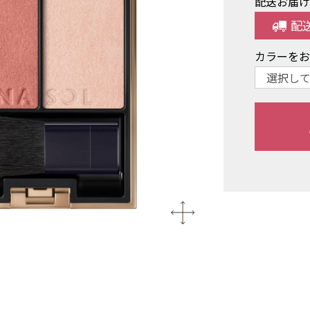
配送お届
配
カラーを