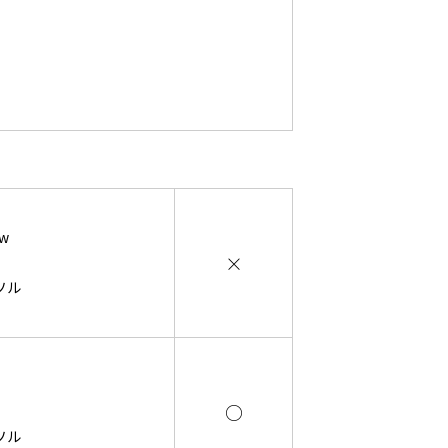
ow
×
ソル
○
ソル