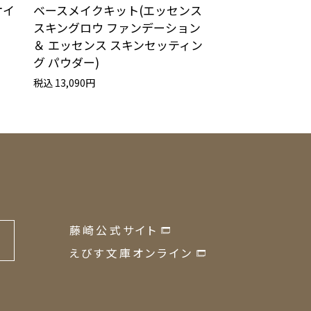
オイ
ベースメイクキット(エッセンス
シンクロスキン 
スキングロウ ファンデーション
シング ファンデ
＆ エッセンス スキンセッティン
税込 6,600円
グ パウダー)
税込 13,090円
藤崎公式サイト
の
えびす文庫オンライン