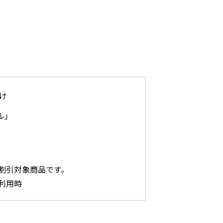
け
ル」
割引対象商品です。
利用時