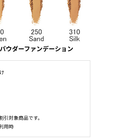
パウダーファンデーション
け
」
割引対象商品です。
利用時