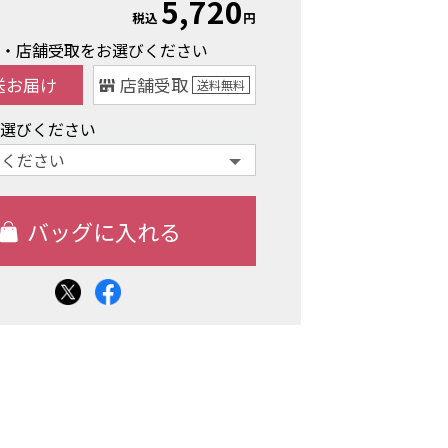
5,720
税込
円
け・店舗受取をお選びください
送お届け
店舗受取
送料
無料
お選びください