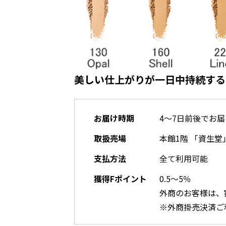
220 Linen
美しい仕上がりが一日中持続する
250 Sand
お届け時期
4～7日前後でお届
取扱売場
本館1階 「資生堂
支払方法
全て利用可能
310 Silk
獲得Fポイント
0.5～5％
外商のお客様は、
※外商掛売決済ご