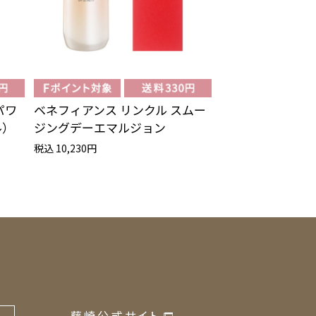
パワ
ベネフィアンス リンクル スムー
パーフエクト 
ル）
ジングデーエマルジョン
ター ローショ
税込 10,230円
税込 6,600円
藤崎公式サイト