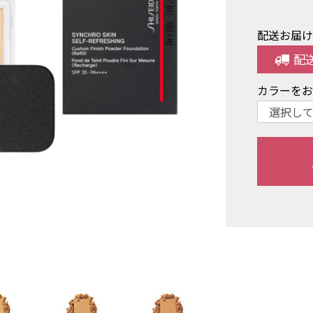
配送お届
配
カラーを