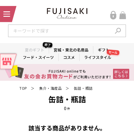
終了
夏のギフト
宮城・東北の名産品
ギフト
セール
フード・スイーツ
コスメ
ライフスタイル
TOP
魚介・海産品
缶詰・瓶詰
＞
＞
缶詰・瓶詰
0
件
該当する商品がありません。