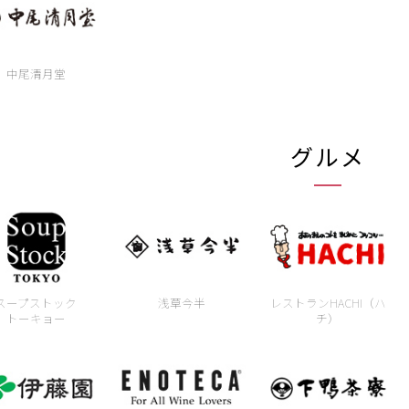
中尾清月堂
グルメ
スープストック
浅草今半
レストランHACHI（ハ
トーキョー
チ）