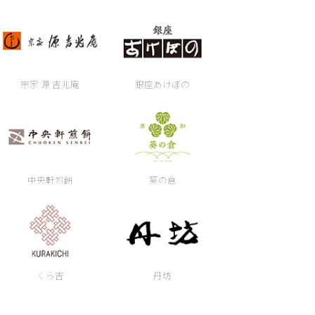
宗家 源 吉兆庵
銀座あけぼの
中央軒煎餅
葵の倉
くら吉
丹坊