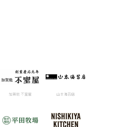
加賀麩 不室屋
山本海苔店