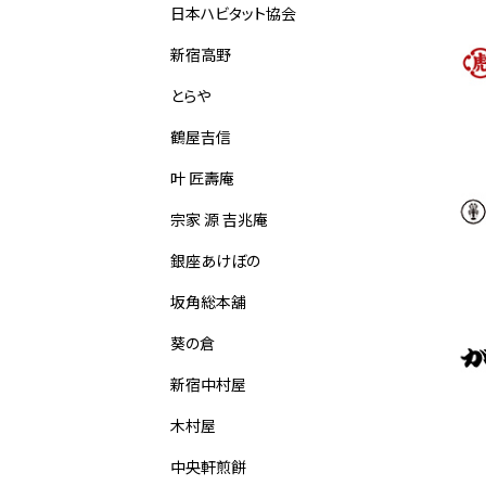
日本ハビタット協会
新宿高野
とらや
鶴屋吉信
叶 匠壽庵
宗家 源 吉兆庵
銀座あけぼの
坂角総本舖
葵の倉
新宿中村屋
木村屋
中央軒煎餅