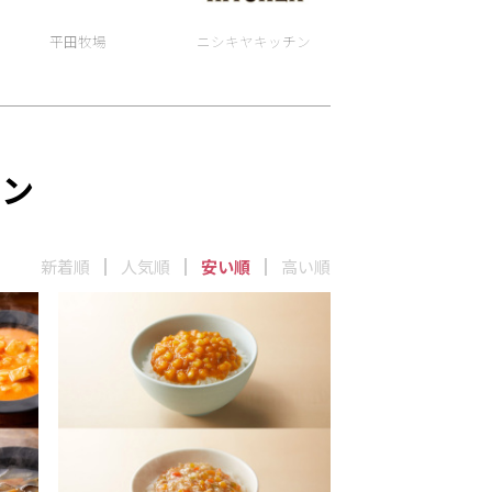
平田牧場
ニシキヤキッチン
チン
新着順
人気順
安い順
高い順