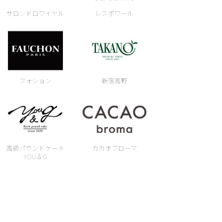
サロンドロワイヤル
レスポワール
フォション
新宿高野
高級パウンドケーキ
カカオブローマ
YOU＆G