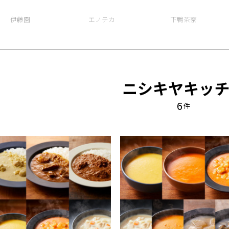
伊藤園
エノテカ
下鴨茶寮
ニシキヤキッ
6
件