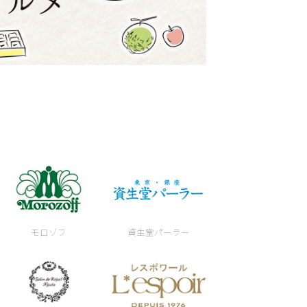
モロゾフ
資生堂パーラー