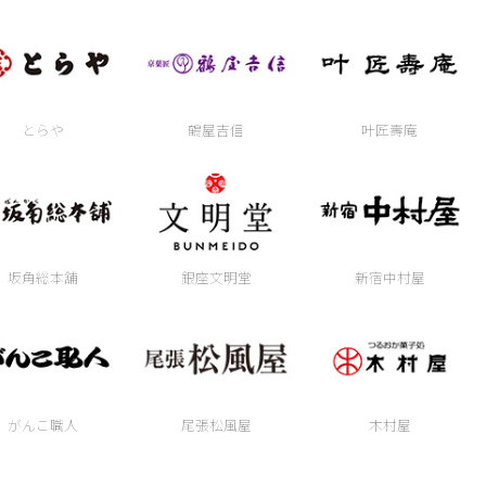
とらや
鶴屋吉信
叶匠壽庵
坂角総本舖
銀座文明堂
新宿中村屋
がんこ職人
尾張松風屋
木村屋