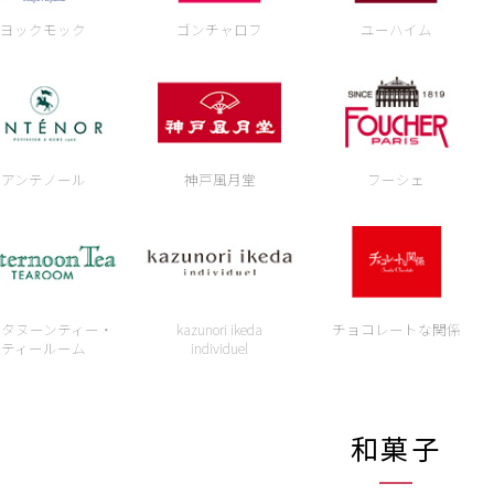
ヨックモック
ゴンチャロフ
ユーハイム
アンテノール
神戸風月堂
フーシェ
フタヌーンティー・
kazunori ikeda
チョコレートな関係
ティールーム
individuel
和菓子