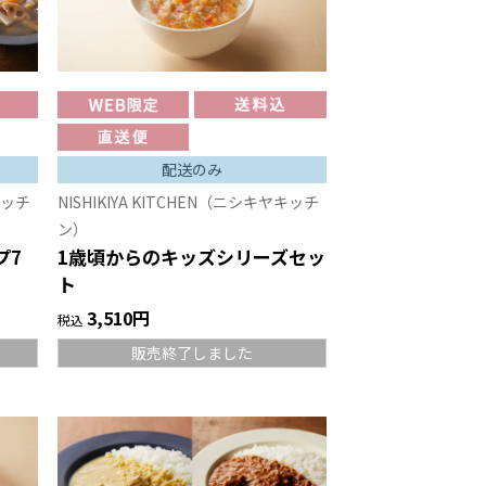
配送のみ
キッチ
NISHIKIYA KITCHEN（ニシキヤキッチ
ン）
プ7
1歳頃からのキッズシリーズセッ
ト
3,510円
税込
販売終了しました