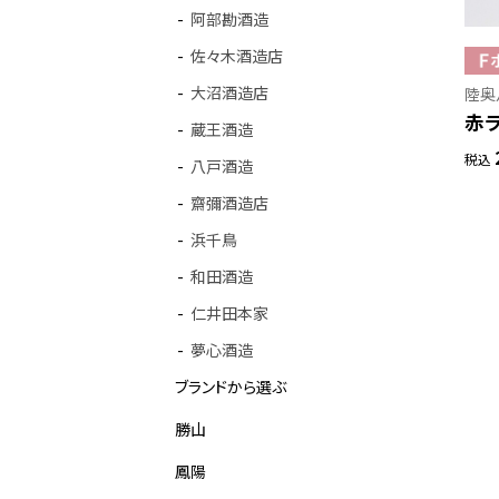
阿部勘酒造
佐々木酒造店
大沼酒造店
陸奥
赤ラ
蔵王酒造
税込
八戸酒造
齋彌酒造店
浜千鳥
和田酒造
仁井田本家
夢心酒造
ブランドから選ぶ
勝山
鳳陽