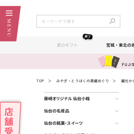
終了
夏のギフト
宮城・東北の
TOP
みやぎ・とうほくの酒蔵めぐり
蔵元か
＞
＞
藤崎オリジナル 仙台小箱
仙台の名産品
仙台の銘菓・スイーツ