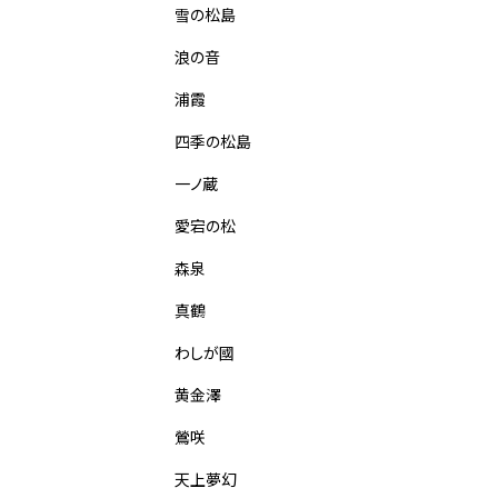
雪の松島
浪の音
浦霞
四季の松島
一ノ蔵
愛宕の松
森泉
真鶴
わしが國
黄金澤
鶯咲
天上夢幻