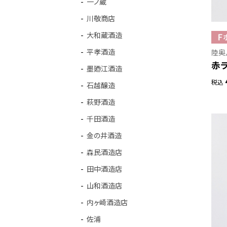
一ノ蔵
川敬商店
大和蔵酒造
平孝酒造
陸奥
赤ラ
墨廼江酒造
税込
石越醸造
萩野酒造
千田酒造
金の井酒造
森民酒造店
田中酒造店
山和酒造店
内ヶ崎酒造店
佐浦