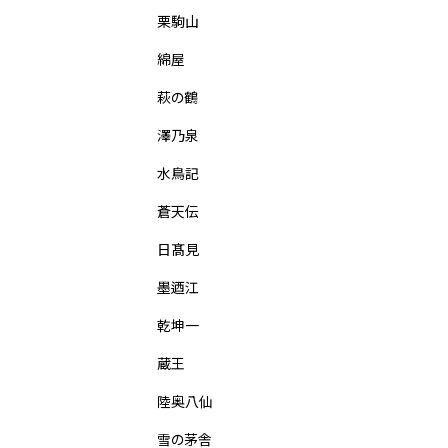
栗駒山
綿屋
萩の鶴
澤乃泉
水鳥記
蒼天伝
日髙見
墨迺江
乾坤一
蔵王
陸奥八仙
雪の茅舎