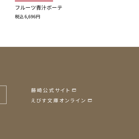
フルーツ青汁ボーテ
なつめのおやつ(
40g
税込 6,696円
税込 1,296円
藤崎公式サイト
の
えびす文庫オンライン