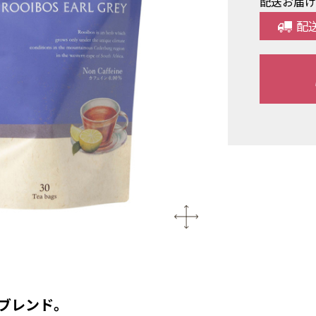
配送お届
配
ブレンド。