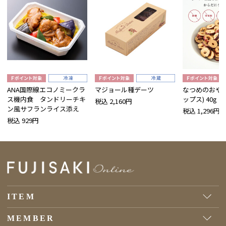
ANA国際線エコノミークラ
マジョール種デーツ
なつめのおやつ
ス機内食 タンドリーチキ
ップス) 40g
税込 2,160円
ン風サフランライス添え
税込 1,296円
税込 929円
ITEM
MEMBER