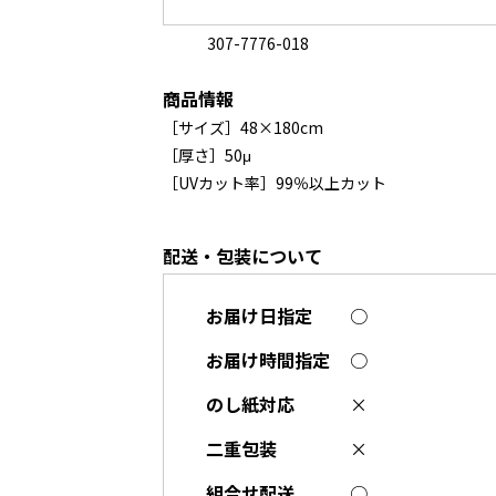
307-7776-018
商品情報
［サイズ］48×180cm
［厚さ］50μ
［UVカット率］99％以上カット
配送・包装について
お届け日指定
○
お届け時間指定
○
のし紙対応
×
二重包装
×
組合せ配送
○