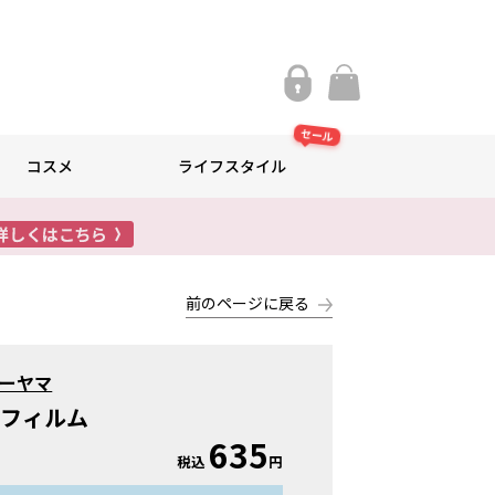
セール
コスメ
ライフスタイル
前のページに戻る
ーヤマ
止フィルム
635
税込
円