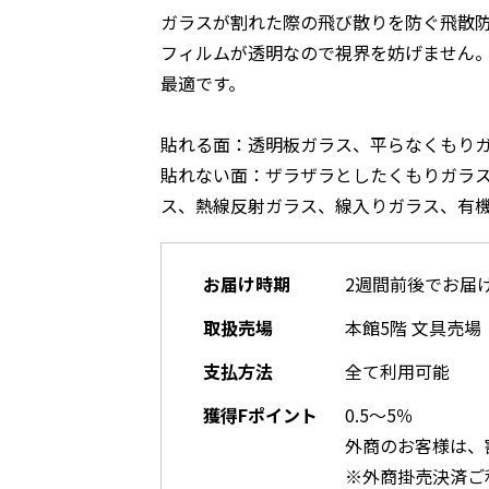
ガラスが割れた際の飛び散りを防ぐ飛散
フィルムが透明なので視界を妨げません
最適です。
貼れる面：透明板ガラス、平らなくもり
貼れない面：ザラザラとしたくもりガラ
ス、熱線反射ガラス、線入りガラス、有
お届け時期
2週間前後でお届
取扱売場
本館5階 文具売場
支払方法
全て利用可能
獲得Fポイント
0.5～5％
外商のお客様は、
※外商掛売決済ご