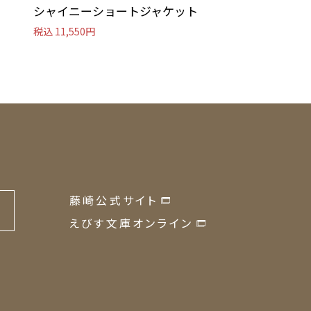
シャイニーショートジャケット
ノーカラーコー
税込 11,550円
税込 13,090円
藤崎公式サイト
の
えびす文庫オンライン