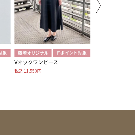
Vネックワンピース
シャイニーショ
税込 11,550円
税込 11,550円