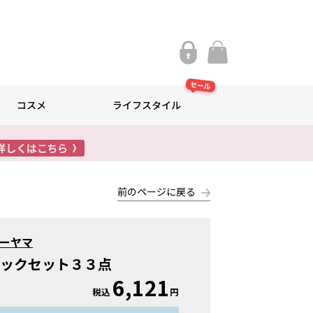
セール
コスメ
ライフスタイル
前のページに戻る
ーヤマ
ュックセット３３点
6,121
税込
円