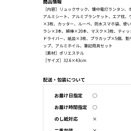
商品情報
［内容］リュックサック、懐中電灯ランタン、ホ
アルミシート、アルミブランケット、エア枕、
×3枚、カッター、ルーペ、防水スマホ袋、使
ラシ×3本、綿棒×20本、マスク×3枚、ティッ
ドライバー、紙皿×3枚、プラカップ×5個、割
ップ、アルミホイル、筆記用具セット
［素材］ポリエステル
［サイズ］32.6×43cm
配送・包装について
お届け日指定
○
お届け時間指定
○
のし紙対応
×
二重包装
×