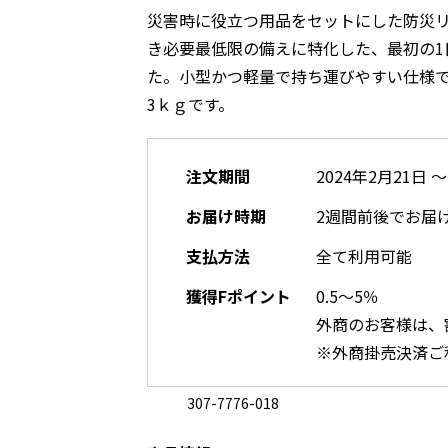
災害時に役立つ用品をセットにした防災
グレー
き必要最低限の備えに特化した、最初の1
た。小型かつ軽量で持ち運びやすい仕様
3ｋｇです。
ブラック
注文期間
2024年2月21日 ～
お届け時期
2週間前後でお届
支払方法
全て利用可能
獲得Fポイント
0.5～5％
グレー
外商のお客様は、
※外商掛売決済ご
307-7776-018
ブラック