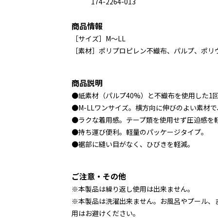
174-2264-013
商品情報
［サイズ］M～LL
［素材］ポリプロピレン不織布、パルプ、ポリ
商品説明
●紙素材（パルプ40%）と不織布を使用した1
●M-LLワンサイズ。横方向に伸びのよい素材
●ラクな着用感。テープ類を使用せず圧迫感を
●持ち運び便利。軽量のパッケージタイプ。
●裾部に縫い目がなく、ひびきを軽減。
ご注意・その他
※本製品は繰り返し使用は出来ません。
※本製品は洗濯出来ません。お風呂やプール、
用はお避けください。