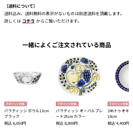
［送料について］
送料込み、送料無料の表示がないものは別途送料を頂戴します。
詳しくは
コチラ
からご覧いただけます。
一緒によくご注文されている商品
パラティッシ ボウル13cm
パラティッシ オーバルプレ
24hトゥオキオ
ブラック
ート25cm カラー
18cm
税込 6,050円
税込 8,800円
税込 4,400円