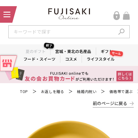
終了
夏のギフト
宮城・東北の名産品
ギフト
セール
フード・スイーツ
コスメ
ライフスタイル
＞
＞
＞
TOP
お返しを贈る
結婚内祝い
価格帯で選ぶ
前のページに戻る