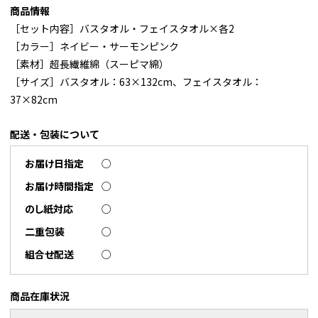
商品情報
［セット内容］バスタオル・フェイスタオル×各2
［カラー］ネイビー・サーモンピンク
［素材］超長繊維綿（スーピマ綿）
［サイズ］バスタオル：63×132cm、フェイスタオル：
37×82cm
配送・包装について
お届け日指定
○
お届け時間指定
○
のし紙対応
○
二重包装
○
組合せ配送
○
商品在庫状況