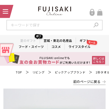
終了
夏のギフト
宮城・東北の名産品
ギフト
セール
フード・スイーツ
コスメ
ライフスタイル
＞
＞
＞
TOP
リビング
ピックアップブランド
1秒タオ
前のページに戻る