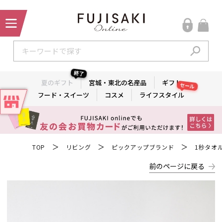
終了
夏のギフト
宮城・東北の名産品
ギフト
セール
フード・スイーツ
コスメ
ライフスタイル
＞
＞
＞
TOP
リビング
ピックアップブランド
1秒タオ
前のページに戻る