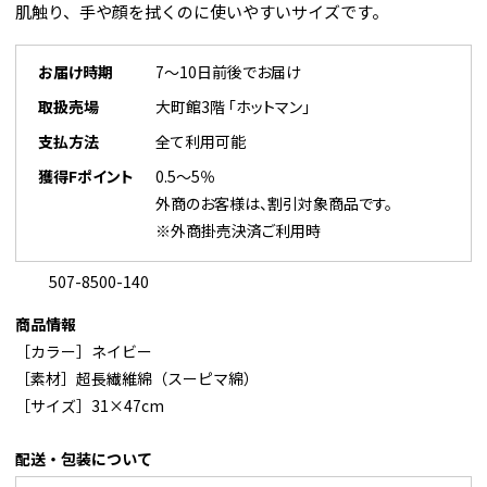
肌触り、手や顔を拭くのに使いやすいサイズです。
お届け時期
7～10日前後でお届け
取扱売場
大町館3階 「ホットマン」
支払方法
全て利用可能
獲得Fポイント
0.5～5％
外商のお客様は、割引対象商品です。
※外商掛売決済ご利用時
507-8500-140
商品情報
［カラー］ネイビー
［素材］超長繊維綿（スーピマ綿）
［サイズ］31×47cm
配送・包装について