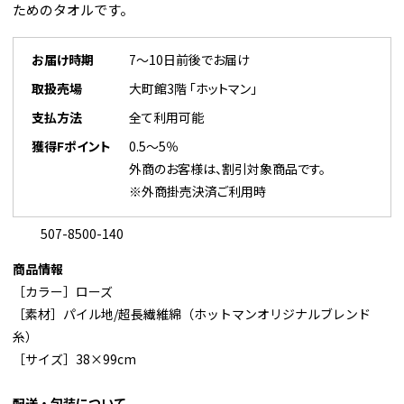
ためのタオルです。
お届け時期
7～10日前後でお届け
取扱売場
大町館3階 「ホットマン」
支払方法
全て利用可能
獲得Fポイント
0.5～5％
外商のお客様は、割引対象商品です。
※外商掛売決済ご利用時
507-8500-140
商品情報
［カラー］ローズ
［素材］パイル地/超長繊維綿（ホットマンオリジナルブレンド
糸）
［サイズ］38×99cm
配送・包装について