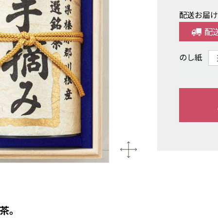
配送お届
配
のし紙
茶。