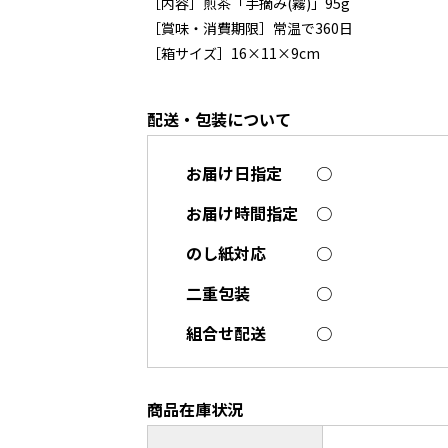
［内容］煎茶「手摘み(霧)」95g
［賞味・消費期限］常温で360日
［箱サイズ］16×11×9cm
配送・包装について
お届け日指定
○
お届け時間指定
○
のし紙対応
○
二重包装
○
組合せ配送
○
商品在庫状況