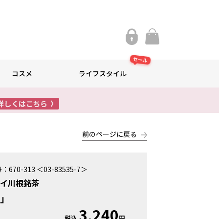
セール
コスメ
ライフスタイル
前のページに戻る
号：
670-313 ＜03-83535-7＞
ハイ川根銘茶
み」
3,240
税込
円