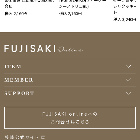
茶師厳選 匠伝承宇治銘茶詰
TKGnoTORIKO(ティーケー
ダーク＆ホワ
合せ
ジーノトリコ)(L)
シャクッキー 
ト
税込 2,160円
税込 2,160円
税込 3,240円
ITEM
MEMBER
SUPPORT
FUJISAKI onlineへの
お問合せはこちら
藤崎公式サイト