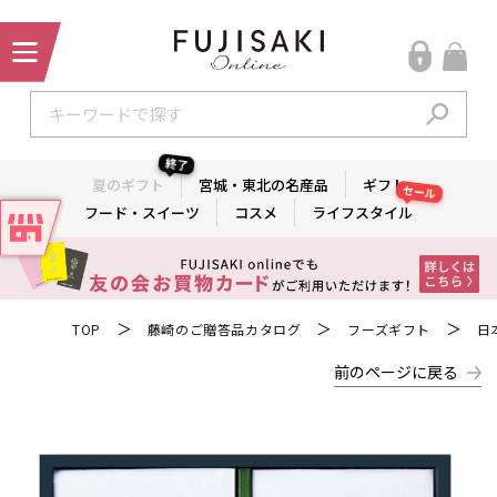
終了
夏のギフト
宮城・東北の名産品
ギフト
セール
フード・スイーツ
コスメ
ライフスタイル
＞
＞
＞
TOP
藤崎のご贈答品カタログ
フーズギフト
日
前のページに戻る