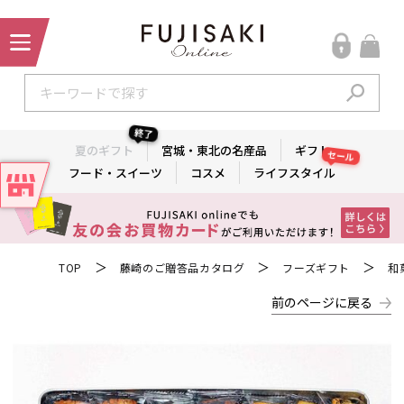
終了
夏のギフト
宮城・東北の名産品
ギフト
セール
フード・スイーツ
コスメ
ライフスタイル
＞
＞
＞
TOP
藤崎のご贈答品カタログ
フーズギフト
和
前のページに戻る