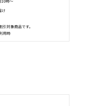
前10時～
届け
割引対象商品です。
利用時