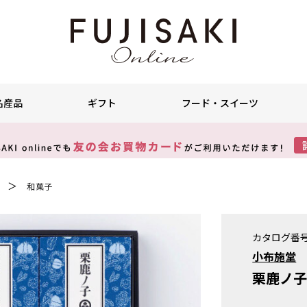
名産品
ギフト
フード・スイーツ
＞
和菓子
カタログ番
小布施堂
栗鹿ノ子