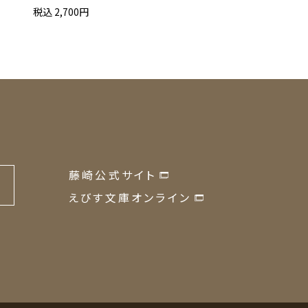
税込 2,700円
税込 3,240円
藤崎公式サイト
の
えびす文庫オンライン