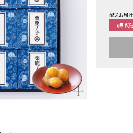
配送お届
配