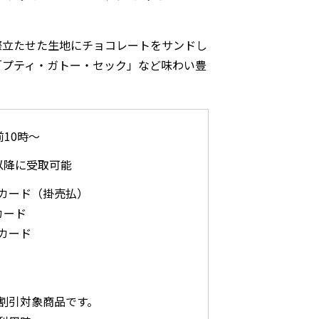
際立たせた生地にチョコレートをサンドし
「プティ・ガトー・セック」など味わい豊
前10時～
以降に受取可能
カード（掛売払）
カード
カード
割引対象商品です。