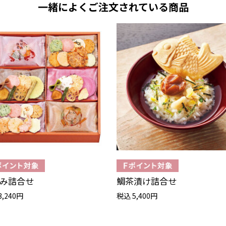
一緒によくご注文されている商品
み詰合せ
鯛茶漬け詰合せ
3,240円
税込 5,400円