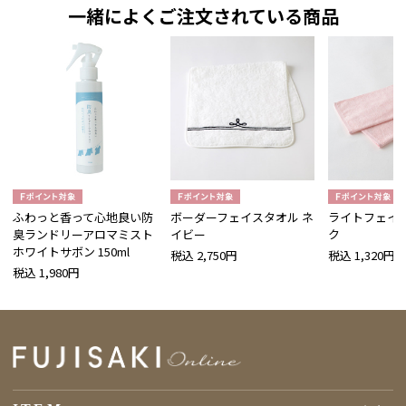
一緒によくご注文されている商品
ふわっと香って心地良い防
ボーダーフェイスタオル ネ
ライトフェイス
臭ランドリーアロマミスト
イビー
ク
ホワイトサボン 150ml
税込 2,750円
税込 1,320円
税込 1,980円