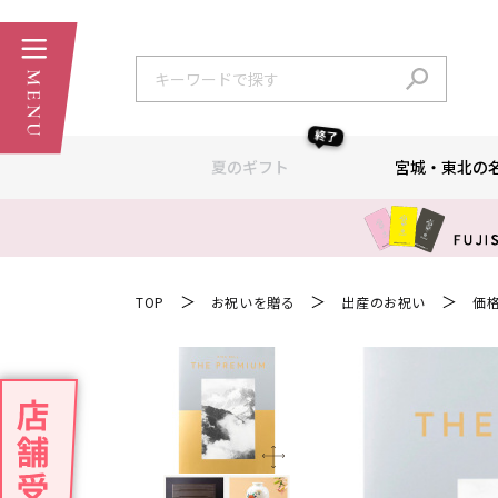
終了
夏のギフト
宮城・東北の
＞
＞
＞
TOP
お祝いを贈る
出産のお祝い
価