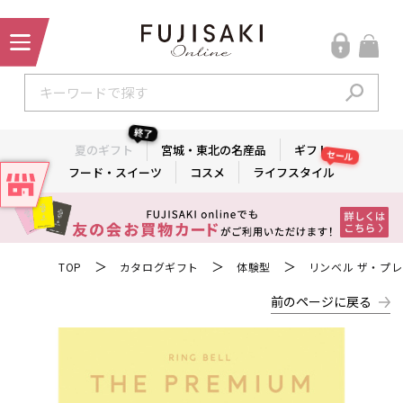
終了
夏のギフト
宮城・東北の名産品
ギフト
セール
フード・スイーツ
コスメ
ライフスタイル
＞
＞
＞
TOP
カタログギフト
体験型
リンベル ザ・プ
前のページに戻る