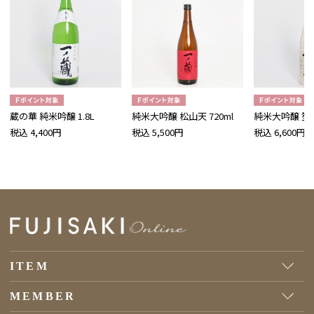
蔵の華 純米吟醸 1.8L
純米大吟醸 松山天 720ml
純米大吟醸 笙鼓 
税込 4,400円
税込 5,500円
税込 6,600円
ITEM
MEMBER