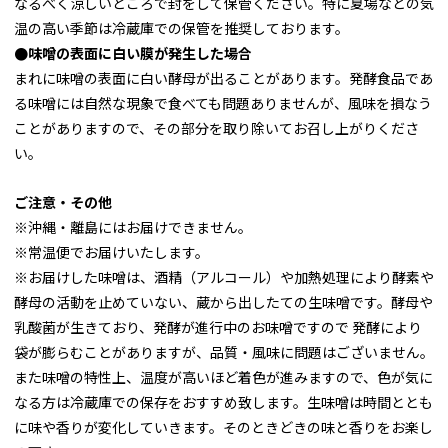
なるべく涼しいところで封をして保管ください。特に夏場などの気
温の高い季節は冷蔵庫での保管を推奨しております。
●味噌の表面に白い膜が発生した場合
まれに味噌の表面に白い酵母が出ることがあります。発酵食品であ
る味噌には自然な現象で食べても問題ありませんが、風味を損なう
ことがありますので、その部分を取り除いてお召し上がりくださ
い。
ご注意・その他
※沖縄・離島にはお届けできません。
※常温便でお届けいたします。
※お届けした味噌は、酒精（アルコール）や加熱処理により酵素や
酵母の活動を止めていない、蔵から出したての生味噌です。酵母や
乳酸菌が生きており、発酵が進行中のお味噌ですので 発酵により
袋が膨らむことがありますが、品質・風味に問題はございません。
また味噌の特性上、温度が高いほど着色が進みますので、色が気に
なる方は冷蔵庫での保存をおすすめ致します。生味噌は時間ととも
に味や香りが変化していきます。そのときどきの味と香りをお楽し