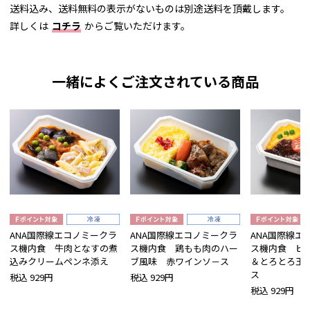
送料込み、送料無料の表示がないものは別途送料を頂戴します。
詳しくは
コチラ
からご覧いただけます。
一緒によくご注文されている商品
ANA国際線エコノミークラ
ANA国際線エコノミークラ
ANA国際線エ
ス機内食 牛肉となすの煮
ス機内食 鶏もも肉のハー
ス機内食 ビ
込みクリームペンネ添え
ブ風味 赤ワインソ－ス
＆とろとろ玉
ス
税込 929円
税込 929円
税込 929円