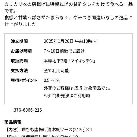
カリカリ衣の唐揚げに特製ねぎの甘酢タレをかけて食べる一品
です。
食感と甘酸っぱさがたまらなく、やみつき間違いなしの逸品に
仕上がりました。
注文期間
2025年1月26日 午前10時～
お届け時期
7～10日前後でお届け
取扱売場
本館地下2階 「マイキッチン」
支払方法
全て利用可能
獲得Fポイント
0.5～1％
外商のお客様は、割引対象商品です。
※外商掛売決済ご利用時
376-6366-216
商品情報
［内容］鶏もも唐揚げ油淋風ソース(242g)×1